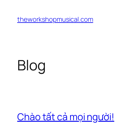
Chuyển
đến
theworkshopmusical.com
phần
nội
dung
Blog
Chào tất cả mọi người!