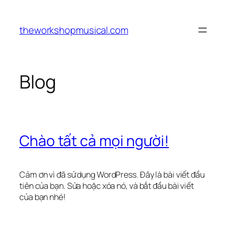
Chuyển
đến
theworkshopmusical.com
phần
nội
dung
Blog
Chào tất cả mọi người!
Cảm ơn vì đã sử dụng WordPress. Đây là bài viết đầu
tiên của bạn. Sửa hoặc xóa nó, và bắt đầu bài viết
của bạn nhé!