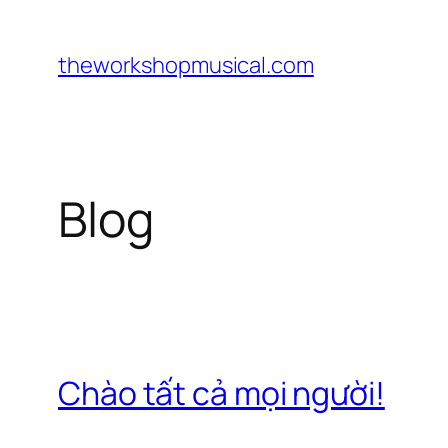
Chuyển
đến
theworkshopmusical.com
phần
nội
dung
Blog
Chào tất cả mọi người!