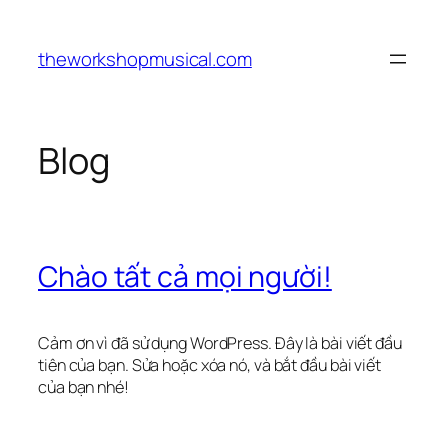
Chuyển
đến
theworkshopmusical.com
phần
nội
dung
Blog
Chào tất cả mọi người!
Cảm ơn vì đã sử dụng WordPress. Đây là bài viết đầu
tiên của bạn. Sửa hoặc xóa nó, và bắt đầu bài viết
của bạn nhé!