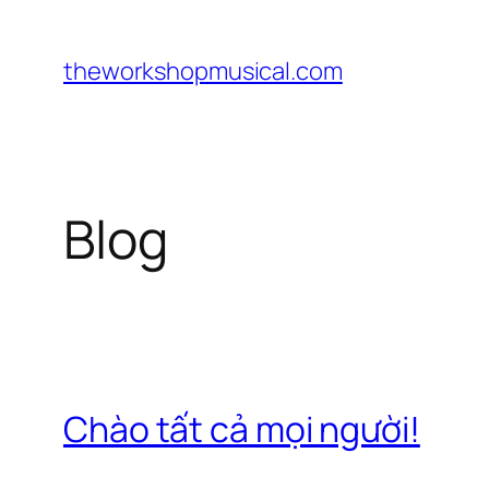
Chuyển
đến
theworkshopmusical.com
phần
nội
dung
Blog
Chào tất cả mọi người!