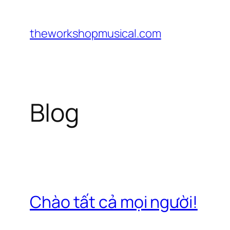
Chuyển
đến
theworkshopmusical.com
phần
nội
dung
Blog
Chào tất cả mọi người!